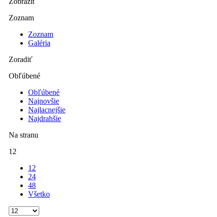
Zobraziť
Zoznam
Zoznam
Galéria
Zoradiť
Obľúbené
Obľúbené
Najnovšie
Najlacnejšie
Najdrahšie
Na stranu
12
12
24
48
Všetko