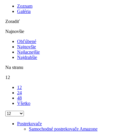
Zoznam
Galéria
Zoradiť
Najnovšie
Obľúbené
Najnovšie
Najlacnejšie
Najdrahšie
Na stranu
12
12
24
48
Všetko
Postrekovače
Samochodné postrekovače Amazone