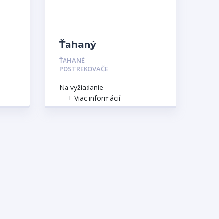
Ťahaný
postrekovač
ŤAHANÉ
P
PEGAS
POSTREKOVAČE
Na vyžiadanie
+ Viac informácií