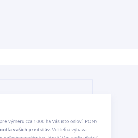
pre výmeru cca 1000 ha Vás isto osloví. PONY
podľa vašich predstáv
. Voliteľná výbava
 poľnohospodárstva, ktoré Vám vedia ušetriť