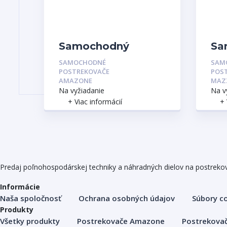
Samochodný
Sa
postrekovač
po
SAMOCHODNÉ
SAM
Amazone Pantera
Ma
POSTREKOVAČE
POS
4504
AMAZONE
MAZ
Na vyžiadanie
Na v
+ Viac informácií
+ 
Predaj poľnohospodárskej techniky a náhradných dielov na postreko
Informácie
Naša spoločnosť
Ochrana osobných údajov
Súbory c
Produkty
Všetky produkty
Postrekovače Amazone
Postrekova