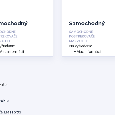
mochodný
Samochodný
strekovač
postrekovač
OCHODNÉ
SAMOCHODNÉ
zzotti MAF 3180
Mazzotti MAF H
TREKOVAČE
POSTREKOVAČE
ZOTTI
MAZZOTTI
yžiadanie
Na vyžiadanie
Viac informácií
+ Viac informácií
vače.
ookie
če Mazzotti