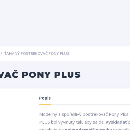
ŤAHANÝ POSTREKOVAČ PONY PLUS
VAČ PONY PLUS
Popis
Moderný a spoľahlivý postrekovač Pony Plus 
PLUS bol vyvinutý tak, aby sa dal
vyskladať 
obsahuje tie
najmodernejšie prvky
presného