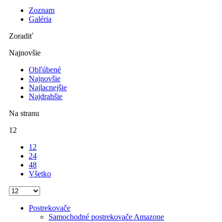
Zoznam
Galéria
Zoradiť
Najnovšie
Obľúbené
Najnovšie
Najlacnejšie
Najdrahšie
Na stranu
12
12
24
48
Všetko
Postrekovače
Samochodné postrekovače Amazone