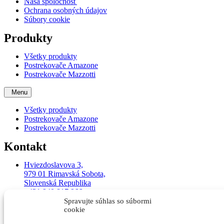
Naša spoločnosť
Ochrana osobných údajov
Súbory cookie
Produkty
Všetky produkty
Postrekovače Amazone
Postrekovače Mazzotti
Menu
Všetky produkty
Postrekovače Amazone
Postrekovače Mazzotti
Kontakt
Hviezdoslavova 3,
979 01 Rimavská Sobota,
Slovenská Republika
+421 940 817 966
+421 940 926 478
Spravujte súhlas so súbormi
info@gemertech.sk
cookie