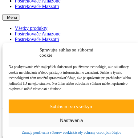
Postrekovače Amazone
Postrekovače Mazzotti
Menu
Všetky produkty
Postrekovače Amazone
Postrekovače Mazzotti
Kontakt
Spravujte súhlas so súbormi
cookie
Hviezdoslavova 3,
Na poskytovanie tých najlepších skúseností používame technológie, ako sú súbory
979 01 Rimavská Sobota,
cookie na ukladanie a/alebo prístup k informáciám o zariadení. Súhlas s týmito
Slovenská Republika
technológiami nám umožní spracovávať údaje, ako je správanie pri prehliadaní alebo
+421 940 817 966
jedinečné ID na tejto stránke. Nesúhlas alebo odvolanie súhlasu môže nepriaznivo
+421 940 926 478
ovplyvniť určité vlastnosti a funkcie.
info@gemertech.sk
Technické parametre sú informatívne a môžu sa bez
predchádzajúceho upozornenia meniť.
Súhlasím so všetkým
2023 © GemerTech.sk｜Všetky práva vyhradené｜Website:
Nastavenia
JarvinDesign.sk
Zásady používania súborov cookie
Zásady ochrany osobných údajov
close