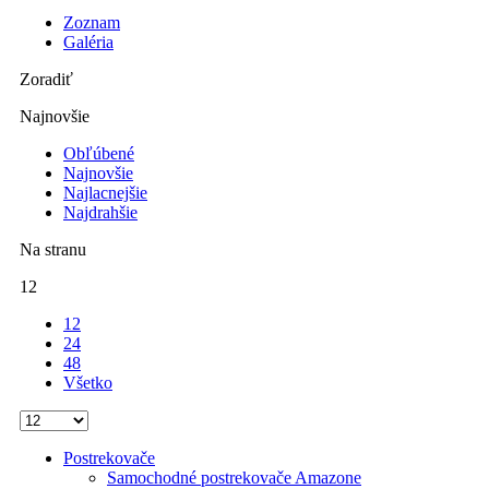
Zoznam
Galéria
Zoradiť
Najnovšie
Obľúbené
Najnovšie
Najlacnejšie
Najdrahšie
Na stranu
12
12
24
48
Všetko
Postrekovače
Samochodné postrekovače Amazone