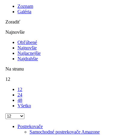
Zoznam
Galéria
Zoradiť
Najnovšie
Obľúbené
Najnovšie
Najlacnejšie
Najdrahšie
Na stranu
12
12
24
48
Všetko
Postrekovače
Samochodné postrekovače Amazone