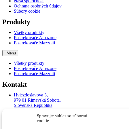
Naša spoločnosť
Ochrana osobných údajov
Súbory cookie
Produkty
Všetky produkty
Postrekovače Amazone
Postrekovače Mazzotti
Menu
Všetky produkty
Postrekovače Amazone
Postrekovače Mazzotti
Kontakt
Hviezdoslavova 3,
979 01 Rimavská Sobota,
Slovenská Republika
+421 940 817 966
+421 940 926 478
Spravujte súhlas so súbormi
info@gemertech.sk
cookie