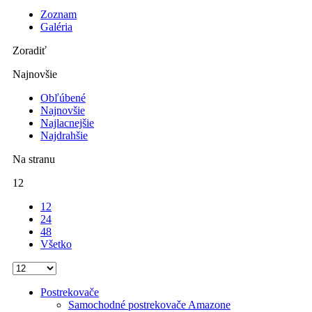
Zoznam
Galéria
Zoradiť
Najnovšie
Obľúbené
Najnovšie
Najlacnejšie
Najdrahšie
Na stranu
12
12
24
48
Všetko
Postrekovače
Samochodné postrekovače Amazone